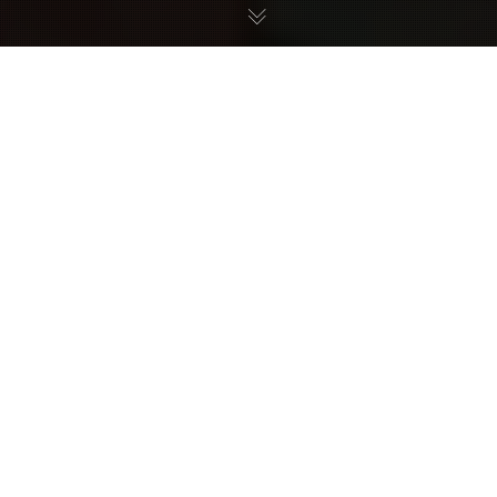
La Taberna de la Plaza
Plaza Calvo Sotelo 17 · Ojacastro
COMPARTE: