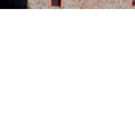
LOS NOMBRES
En el año 939 aparece como Valle de
Oggacastro (En los Votos de San Millán
dados por Fernán González).
En el año 974 aparece como Oia Castro
(En donaciones del rey D. Sancho de
Navarra al monasterio de San Andrés de
Cirueña).